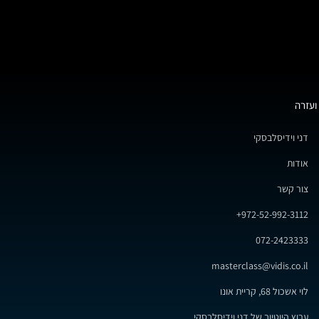
ועזרה
דני וידיסלבסקי
אודות
צור קשר
972-52-992-3112+
072-2423333
masterclass@vidis.co.il
לוי אשכול 68, קריית אונו
ערוץ היוטיוב של דני וידיסלבסקי