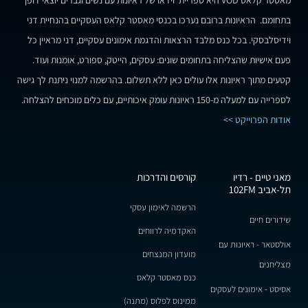
מאסטר קלאס VOD היא ספריית וידאו של ראיונות עם נשים וגברים יוצאי דופן
בתחומם. הראיונות ברובם נערכו בכנסי מאסטר קלאס העסקיים בהנחיית דני
וידיסלבסקי. בכל כנס מלבד הרצאות והדגמת אימונים עסקיים, דני מראיין כל
פעם אישיות שהצליחה בתחומים שונים: עסקים, הייטק, ספורט, אומנות ועוד.
קטעים מתוך ראיונות אלו עולים כאן ללא תשלום. בהרשמה למנוי ניתנת לך גישה
לספרייה עם למעלה מ-150 ראיונות עומק איכותיים, עם כלים מוכחים להצלחה.
אודות הפרוייקט >>
מאני טיים - רדיו
קורסים והדרכות
תל-אביב 102FM
הרשמה לאימון עסקי
שידורים חיים
האקדמיה לרווחים
אולסטאר - ראיונות עם
מועדון המנצחים
מצליחנים
כנס מאסטר קלאס
אסיסט - אימונים לעסקים
ממינוס לפלוס (מתנה)