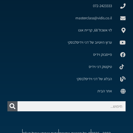
072-2423333
masterclass@vidis.co.il
לוי אשכול 68, קריית אונו
ערוץ היוטיוב של דני וידיסלבסקי
פייסבוק וידיס
טיקטוק דני וידיס
הבלוג של דני וידיסלבסקי
אתר הבית