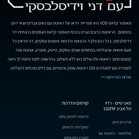
מאסטר קלאס VOD היא ספריית וידאו של ראיונות עם נשים וגברים יוצאי דופן
בתחומם. הראיונות ברובם נערכו בכנסי מאסטר קלאס העסקיים בהנחיית דני
וידיסלבסקי. בכל כנס מלבד הרצאות והדגמת אימונים עסקיים, דני מראיין כל
פעם אישיות שהצליחה בתחומים שונים: עסקים, הייטק, ספורט, אומנות ועוד.
קטעים מתוך ראיונות אלו עולים כאן ללא תשלום. בהרשמה למנוי ניתנת לך גישה
לספרייה עם למעלה מ-150 ראיונות עומק איכותיים, עם כלים מוכחים להצלחה.
אודות הפרוייקט >>
מאני טיים - רדיו
קורסים והדרכות
תל-אביב 102FM
הרשמה לאימון עסקי
שידורים חיים
האקדמיה לרווחים
אולסטאר - ראיונות עם
מועדון המנצחים