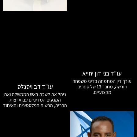
עו"ד בני דון יחייא
עורך דין המתמחה בדיני משפחה
עו"ד דב ויסגלס
ויורשה, מחבר 13 של ספרים
מקצועיים.
ניהל את לשכת ראש הממשלה ואת
המגעים המדיניים עם ארצות
הברית, הרשות הפלסטינית והאיחוד
האירופי, היה יו"ר מועצת מנהלים
של בזק ובעל משרד עורכי דין
מהמצליחים בארץ.