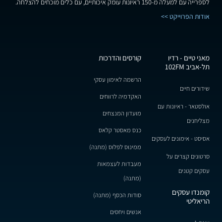
לספרייה עם למעלה מ-150 ראיונות עומק איכותיים, עם כלים מוכחים להצלחה.
אודות הפרוייקט >>
מאני טיים - רדיו
קורסים והדרכות
תל-אביב 102FM
הרשמה לאימון עסקי
שידורים חיים
האקדמיה לרווחים
אולסטאר - ראיונות עם
מועדון המנצחים
מצליחנים
כנס מאסטר קלאס
אסיסט - אימונים לעסקים
ממינוס לפלוס (מתנה)
סרטונים קצרים על
מעבדות לעצמאות
עסקים קטנים
(מתנה)
קומנדו עסקים
סודות הכסף (מתנה)
הריאליטי
אנשים ויחסים