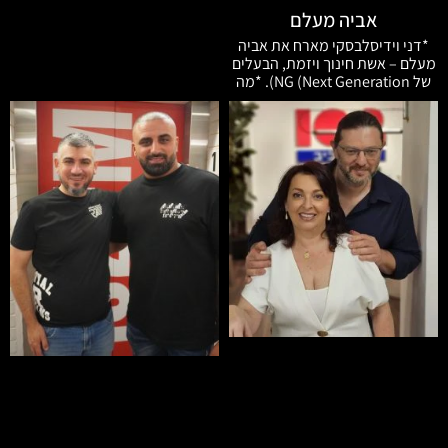
אביה מעלם
*דני וידיסלבסקי מארח את אביה
מעלם – אשת חינוך ויזמת, הבעלים
של NG (Next Generation). *מה
זה NG ואיך היא מחברת בין בעלי
תוכן חינוכי לבין בתי ספר? *מה זה
רפורמת גפ"ן ואיך