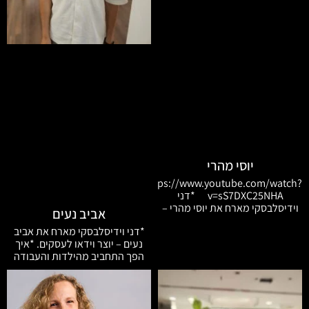
יוסי מהרי
https://www.youtube.com/watch?
v=sS7DXC25NHA *דני
וידיסלבסקי מארח את יוסי מהרי –
אביב נעים
יזם הייטק ויועץ נדל"ן. *איך נולד
*דני וידיסלבסקי מארח את אביב
הרעיון למערכת "סינקס" – ומה
נעים – יוצר וידאו לעסקים. *איך
הקשר בין רגשות, התנהגות
הפך התחביב מהילדות והעבודה
ומתמטיקה? *איך אפשר למדוד
לצד אחיו לקריירה של יותר מעשור
דינמיקה אנושית בתוך צוותים
בתחום הווידאו? *עם אילו עסקים
הוא עובד – מחברות גדולות ועד
בעלי