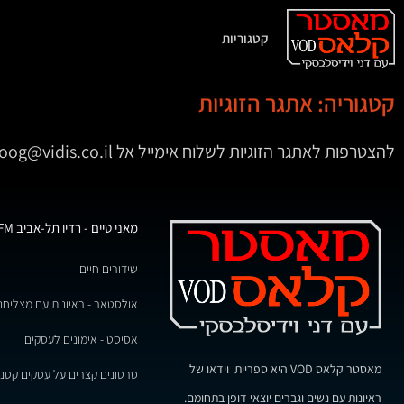
קטגוריות
קטגוריה: אתגר הזוגיות
להצטרפות לאתגר הזוגיות לשלוח אימייל אל zoog@vidis.co.il
מאני טיים - רדיו תל-אביב 102FM
שידורים חיים
אולסטאר - ראיונות עם מצליחנ
אסיסט - אימונים לעסקים
מאסטר קלאס VOD היא ספריית וידאו של
סרטונים קצרים על עסקים קטני
ראיונות עם נשים וגברים יוצאי דופן בתחומם.