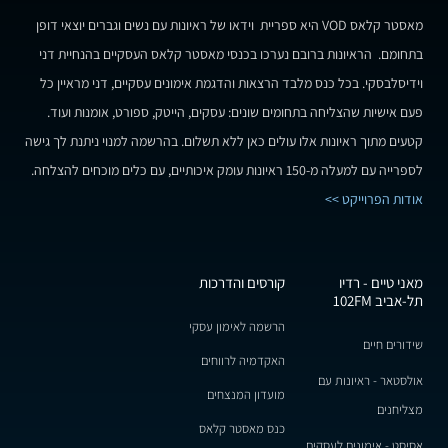
מאסטר קלאס VOD היא ספריית וידאו של ראיונות עם נשים וגברים יוצאי דופן
בתחומם. הראיונות ברובם נערכו בכנסי מאסטר קלאס העסקיים בהנחיית דני
וידיסלבסקי. בכל כנס מלבד הרצאות והדגמת אימונים עסקיים, דני מראיין כל
פעם אישיות שהצליחה בתחומים שונים: עסקים, הייטק, ספורט, אומנות ועוד.
קטעים מתוך ראיונות אלו עולים כאן ללא תשלום. בהרשמה למנוי ניתנת לך גישה
לספרייה עם למעלה מ-150 ראיונות עומק איכותיים, עם כלים מוכחים להצלחה.
אודות הפרוייקט >>
מאני טיים - רדיו
קורסים והדרכות
תל-אביב 102FM
הרשמה לאימון עסקי
שידורים חיים
האקדמיה לרווחים
אולסטאר - ראיונות עם
מועדון המנצחים
מצליחנים
כנס מאסטר קלאס
אסיסט - אימונים לעסקים