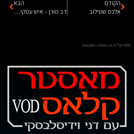
הקודם
הבא
אלכס שטילוב
דב מורן – איש עסקים ויזם
master-class.co.il/?p=491