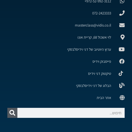
972-52-992-3112+
072-2423333
masterclass@vidis.co.il
לוי אשכול 68, קריית אונו
ערוץ היוטיוב של דני וידיסלבסקי
פייסבוק וידיס
טיקטוק דני וידיס
הבלוג של דני וידיסלבסקי
אתר הבית