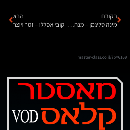
הקודם
הבא
מינה סליגמן – מנהלת השיווק של מחשבי Lenovo ישראל
קובי אפללו – זמר ויוצר
master-class.co.il/?p=6169