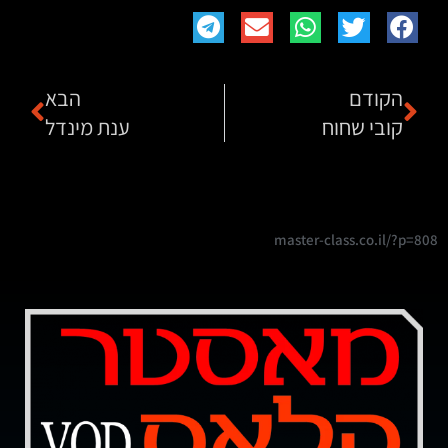
הקודם
הבא
קובי שחוח
ענת מינדל
master-class.co.il/?p=808