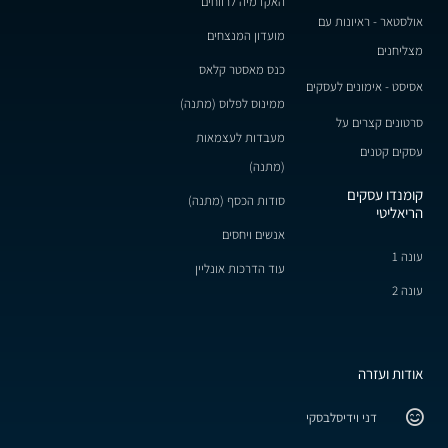
האקדמיה לרווחים
אולסטאר - ראיונות עם
מועדון המנצחים
מצליחנים
כנס מאסטר קלאס
אסיסט - אימונים לעסקים
ממינוס לפלוס (מתנה)
סרטונים קצרים על
מעבדות לעצמאות
עסקים קטנים
(מתנה)
קומנדו עסקים
סודות הכסף (מתנה)
הריאליטי
אנשים ויחסים
עונה 1
עוד הדרכות אונליין
עונה 2
אודות ועזרה
דני וידיסלבסקי