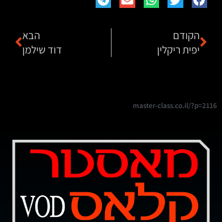
הקודם
הבא
יפית ריקלין
דוד שילמן
master-class.co.il/?p=2116