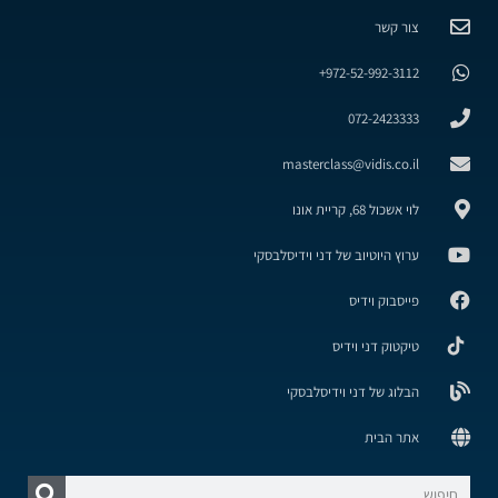
צור קשר
972-52-992-3112+
072-2423333
masterclass@vidis.co.il
לוי אשכול 68, קריית אונו
ערוץ היוטיוב של דני וידיסלבסקי
פייסבוק וידיס
טיקטוק דני וידיס
הבלוג של דני וידיסלבסקי
אתר הבית