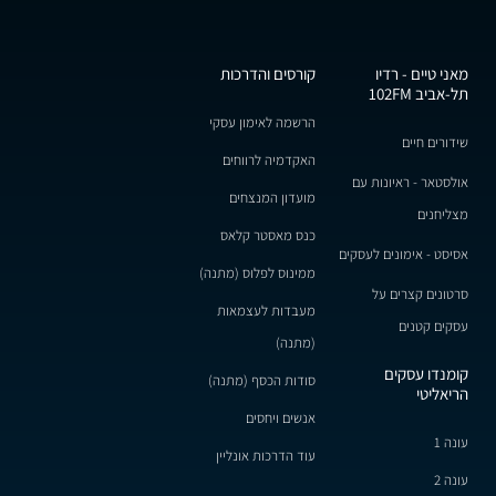
מאני טיים - רדיו
קורסים והדרכות
תל-אביב 102FM
הרשמה לאימון עסקי
שידורים חיים
האקדמיה לרווחים
אולסטאר - ראיונות עם
מועדון המנצחים
מצליחנים
כנס מאסטר קלאס
אסיסט - אימונים לעסקים
ממינוס לפלוס (מתנה)
סרטונים קצרים על
מעבדות לעצמאות
עסקים קטנים
(מתנה)
קומנדו עסקים
סודות הכסף (מתנה)
הריאליטי
אנשים ויחסים
עונה 1
עוד הדרכות אונליין
עונה 2