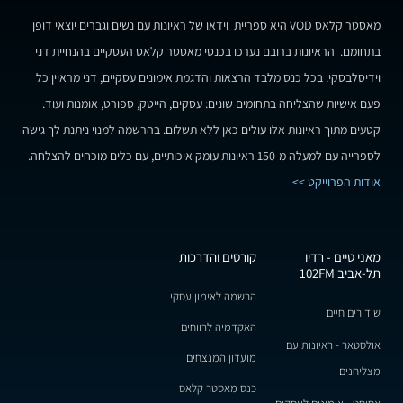
מאסטר קלאס VOD היא ספריית וידאו של ראיונות עם נשים וגברים יוצאי דופן
בתחומם. הראיונות ברובם נערכו בכנסי מאסטר קלאס העסקיים בהנחיית דני
וידיסלבסקי. בכל כנס מלבד הרצאות והדגמת אימונים עסקיים, דני מראיין כל
פעם אישיות שהצליחה בתחומים שונים: עסקים, הייטק, ספורט, אומנות ועוד.
קטעים מתוך ראיונות אלו עולים כאן ללא תשלום. בהרשמה למנוי ניתנת לך גישה
לספרייה עם למעלה מ-150 ראיונות עומק איכותיים, עם כלים מוכחים להצלחה.
אודות הפרוייקט >>
מאני טיים - רדיו
קורסים והדרכות
תל-אביב 102FM
הרשמה לאימון עסקי
שידורים חיים
האקדמיה לרווחים
אולסטאר - ראיונות עם
מועדון המנצחים
מצליחנים
כנס מאסטר קלאס