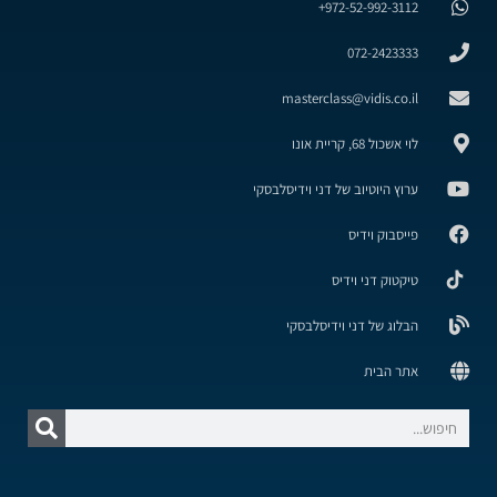
972-52-992-3112+
072-2423333
masterclass@vidis.co.il
לוי אשכול 68, קריית אונו
ערוץ היוטיוב של דני וידיסלבסקי
פייסבוק וידיס
טיקטוק דני וידיס
הבלוג של דני וידיסלבסקי
אתר הבית