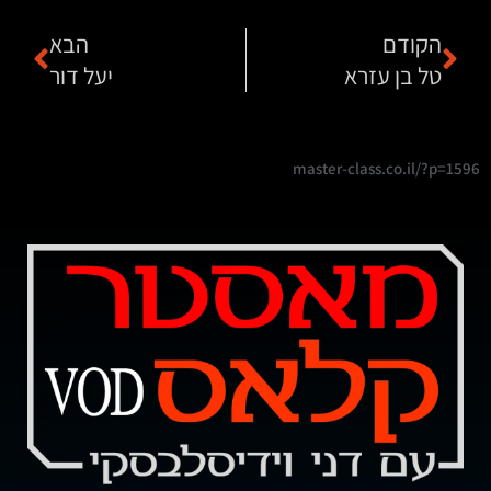
הקודם
הבא
טל בן עזרא
יעל דור
master-class.co.il/?p=1596