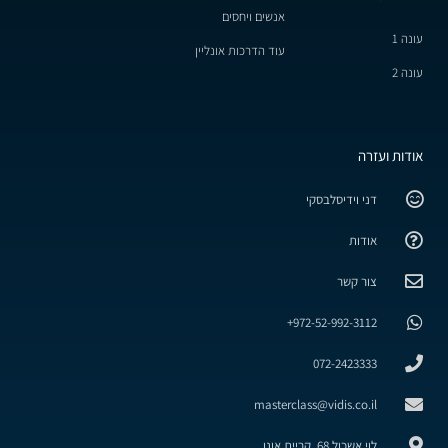
אנשים ויחסים
עונה 1
עוד הדרכות אונליין
עונה 2
אודות ועזרה
דני וידיסלבסקי
אודות
צור קשר
972-52-992-3112+
072-2423333
masterclass@vidis.co.il
לוי אשכול 68, קריית אונו