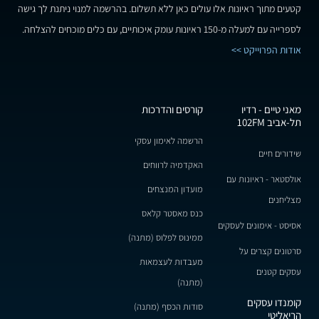
קטעים מתוך ראיונות אלו עולים כאן ללא תשלום. בהרשמה למנוי ניתנת לך גישה
לספרייה עם למעלה מ-150 ראיונות עומק איכותיים, עם כלים מוכחים להצלחה.
אודות הפרוייקט >>
מאני טיים - רדיו
קורסים והדרכות
תל-אביב 102FM
הרשמה לאימון עסקי
שידורים חיים
האקדמיה לרווחים
אולסטאר - ראיונות עם
מועדון המנצחים
מצליחנים
כנס מאסטר קלאס
אסיסט - אימונים לעסקים
ממינוס לפלוס (מתנה)
סרטונים קצרים על
מעבדות לעצמאות
עסקים קטנים
(מתנה)
קומנדו עסקים
סודות הכסף (מתנה)
הריאליטי