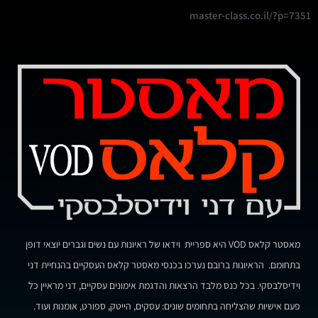
master-class.co.il/?p=7351
מאסטר קלאס VOD היא ספריית וידאו של ראיונות עם נשים וגברים יוצאי דופן
בתחומם. הראיונות ברובם נערכו בכנסי מאסטר קלאס העסקיים בהנחיית דני
וידיסלבסקי. בכל כנס מלבד הרצאות והדגמת אימונים עסקיים, דני מראיין כל
פעם אישיות שהצליחה בתחומים שונים: עסקים, הייטק, ספורט, אומנות ועוד.