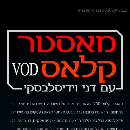
master-class.co.il/?p=6211
מאסטר קלאס VOD היא ספריית וידאו של ראיונות עם נשים וגברים יוצאי דופן
בתחומם. הראיונות ברובם נערכו בכנסי מאסטר קלאס העסקיים בהנחיית דני
וידיסלבסקי. בכל כנס מלבד הרצאות והדגמת אימונים עסקיים, דני מראיין כל
פעם אישיות שהצליחה בתחומים שונים: עסקים, הייטק, ספורט, אומנות ועוד.