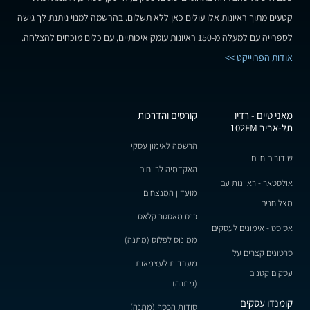
קטעים מתוך ראיונות אלו עולים כאן ללא תשלום. בהרשמה למנוי ניתנת לך גישה
לספרייה עם למעלה מ-150 ראיונות עומק איכותיים, עם כלים מוכחים להצלחה.
אודות הפרוייקט >>
מאני טיים - רדיו
קורסים והדרכות
תל-אביב 102FM
הרשמה לאימון עסקי
שידורים חיים
האקדמיה לרווחים
אולסטאר - ראיונות עם
מועדון המנצחים
מצליחנים
כנס מאסטר קלאס
אסיסט - אימונים לעסקים
ממינוס לפלוס (מתנה)
סרטונים קצרים על
מעבדות לעצמאות
עסקים קטנים
(מתנה)
קומנדו עסקים
סודות הכסף (מתנה)