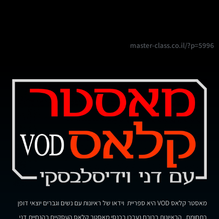
master-class.co.il/?p=5996
מאסטר קלאס VOD היא ספריית וידאו של ראיונות עם נשים וגברים יוצאי דופן
בתחומם. הראיונות ברובם נערכו בכנסי מאסטר קלאס העסקיים בהנחיית דני