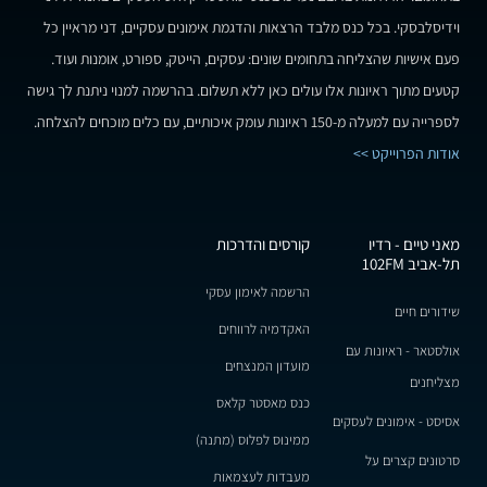
וידיסלבסקי. בכל כנס מלבד הרצאות והדגמת אימונים עסקיים, דני מראיין כל
פעם אישיות שהצליחה בתחומים שונים: עסקים, הייטק, ספורט, אומנות ועוד.
קטעים מתוך ראיונות אלו עולים כאן ללא תשלום. בהרשמה למנוי ניתנת לך גישה
לספרייה עם למעלה מ-150 ראיונות עומק איכותיים, עם כלים מוכחים להצלחה.
אודות הפרוייקט >>
מאני טיים - רדיו
קורסים והדרכות
תל-אביב 102FM
הרשמה לאימון עסקי
שידורים חיים
האקדמיה לרווחים
אולסטאר - ראיונות עם
מועדון המנצחים
מצליחנים
כנס מאסטר קלאס
אסיסט - אימונים לעסקים
ממינוס לפלוס (מתנה)
סרטונים קצרים על
מעבדות לעצמאות