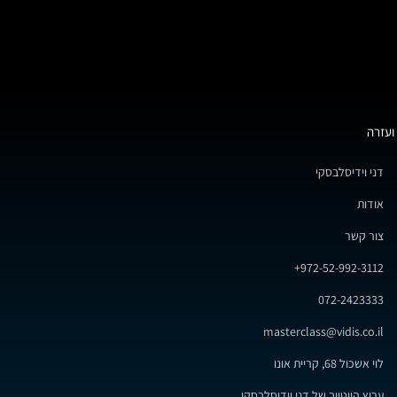
ועזרה
דני וידיסלבסקי
אודות
צור קשר
972-52-992-3112+
072-2423333
masterclass@vidis.co.il
לוי אשכול 68, קריית אונו
ערוץ היוטיוב של דני וידיסלבסקי