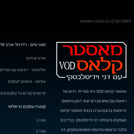
master-class.co.il/?p=5869
מאני טיים - רדיו תל-אביב 102FM
שידורים חיים
אולסטאר - ראיונות עם מצליחנ
אסיסט - אימונים לעסקים
מאסטר קלאס VOD היא ספריית וידאו של
סרטונים קצרים על עסקים קטני
ראיונות עם נשים וגברים יוצאי דופן בתחומם.
קומנדו עסקים הריאליטי
הראיונות ברובם נערכו בכנסי מאסטר קלאס
עונה 1
העסקיים בהנחיית דני וידיסלבסקי. בכל כנס
מלבד הרצאות והדגמת אימונים עסקיים, דני
עונה 2