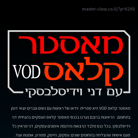
master-class.co.il/?p=6250
מאסטר קלאס VOD היא ספריית וידאו של ראיונות עם נשים וגברים יוצאי דופן
בתחומם. הראיונות ברובם נערכו בכנסי מאסטר קלאס העסקיים בהנחיית דני
וידיסלבסקי. בכל כנס מלבד הרצאות והדגמת אימונים עסקיים, דני מראיין כל
פעם אישיות שהצליחה בתחומים שונים: עסקים, הייטק, ספורט, אומנות ועוד.