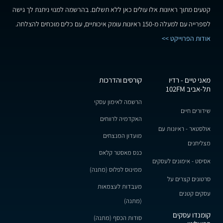
קטעים מתוך ראיונות אלו עולים כאן ללא תשלום. בהרשמה למנוי ניתנת לך גישה
לספרייה עם למעלה מ-150 ראיונות עומק איכותיים, עם כלים מוכחים להצלחה.
אודות הפרוייקט >>
מאני טיים - רדיו
קורסים והדרכות
תל-אביב 102FM
הרשמה לאימון עסקי
שידורים חיים
האקדמיה לרווחים
אולסטאר - ראיונות עם
מועדון המנצחים
מצליחנים
כנס מאסטר קלאס
אסיסט - אימונים לעסקים
ממינוס לפלוס (מתנה)
סרטונים קצרים על
מעבדות לעצמאות
עסקים קטנים
(מתנה)
קומנדו עסקים
סודות הכסף (מתנה)