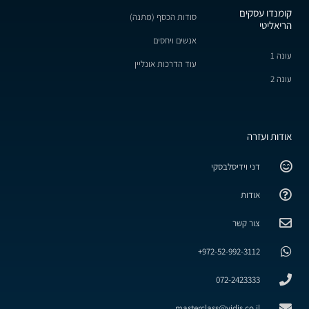
קומנדו עסקים
סודות הכסף (מתנה)
הריאליטי
אנשים ויחסים
עונה 1
עוד הדרכות אונליין
עונה 2
אודות ועזרה
דני וידיסלבסקי
אודות
צור קשר
972-52-992-3112+
072-2423333
masterclass@vidis.co.il