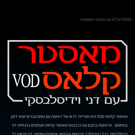
master-class.co.il/?p=6501
מאסטר קלאס VOD היא ספריית וידאו של ראיונות עם נשים וגברים יוצאי דופן
בתחומם. הראיונות ברובם נערכו בכנסי מאסטר קלאס העסקיים בהנחיית דני
וידיסלבסקי. בכל כנס מלבד הרצאות והדגמת אימונים עסקיים, דני מראיין כל