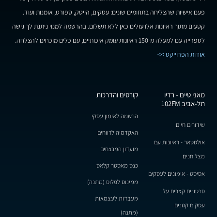
פעם אישיות שהצליחה בתחומים שונים: עסקים, הייטק, ספורט, אומנות ועוד.
קטעים מתוך ראיונות אלו עולים כאן ללא תשלום. בהרשמה למנוי ניתנת לך גישה
לספרייה עם למעלה מ-150 ראיונות עומק איכותיים, עם כלים מוכחים להצלחה.
אודות הפרוייקט >>
מאני טיים - רדיו
קורסים והדרכות
תל-אביב 102FM
הרשמה לאימון עסקי
שידורים חיים
האקדמיה לרווחים
אולסטאר - ראיונות עם
מועדון המנצחים
מצליחנים
כנס מאסטר קלאס
אסיסט - אימונים לעסקים
ממינוס לפלוס (מתנה)
סרטונים קצרים על
מעבדות לעצמאות
עסקים קטנים
(מתנה)