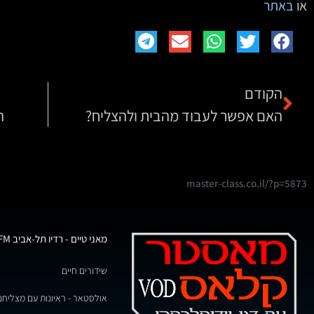
או
באתר
הקודם
האם אפשר לעבוד מהבית ולהצליח?
ה
master-class.co.il/?p=5873
מאני טיים - רדיו תל-אביב 102FM
שידורים חיים
אולסטאר - ראיונות עם מצליחנ