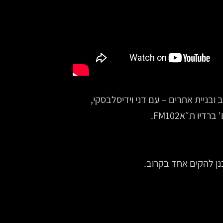
 אלכס דרוץ – המנכ״ל של SITEMARKET‏‏‏, עיצוב ובניית אתרים – עם דני וידיסלבסקי,
ת״אFM102‏‏‏.
נן להקים אחד בקרוב.