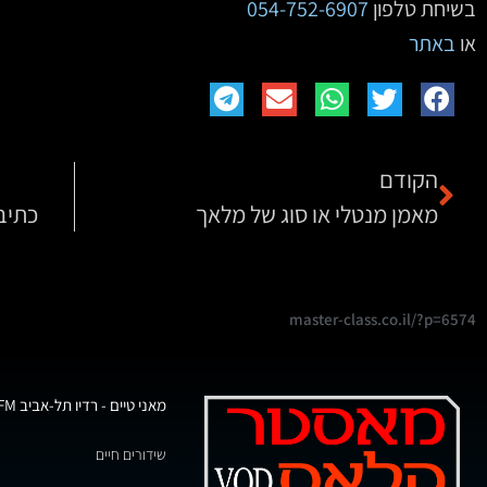
בשיחת טלפון
054-752-6907
או
באתר
הקודם
מאמן מנטלי או סוג של מלאך
כתיבה
master-class.co.il/?p=6574
מאני טיים - רדיו תל-אביב 102FM
שידורים חיים