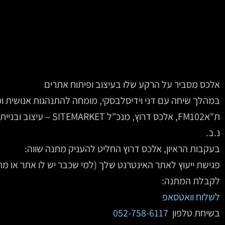
אלכס מסביר על הרקע שלו בעיצוב ופיתוח אתרים
במהלך שיחה עם דני וידיסלבסקי, מומחה להתנהגות אנושית ומא
ת"אFM102‏‏, אלכס דרוץ, מנכ"ל SITEMARKET‏‏ – עיצוב ובניית אתרים, שיתף תובנות מעניינות.
נ.ב.
בעקבות הראיון, אלכס דרוץ החליט להעניק מתנה שווה:
פגישת ייעוץ לאתר האינטרנט שלך (למי שכבר יש לו אתר או מת
לקבלת המתנה:
לשלוח וואטסאפ
בשיחת טלפון
052-758-6117
‏