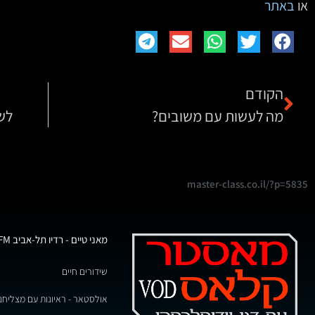
או
באתר
הקודם
מה לעשות עם משובים?
לש
master-class.co.il/?p=5835
מאני טיים - רדיו תל-אביב 102FM
שידורים חיים
אולסטאר - ראיונות עם מצליחנ