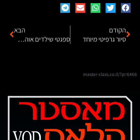
הקודם
הבא
סיור גרפיטי מיוחד
ספגטי שילדים אוהבים במעדנייה של גולדשטיין
master-class.co.il/?p=6466