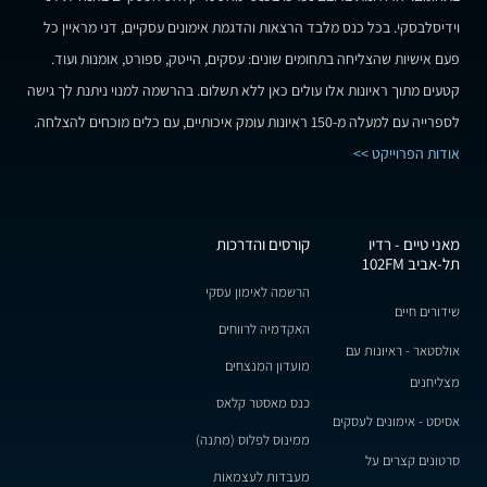
וידיסלבסקי. בכל כנס מלבד הרצאות והדגמת אימונים עסקיים, דני מראיין כל
פעם אישיות שהצליחה בתחומים שונים: עסקים, הייטק, ספורט, אומנות ועוד.
קטעים מתוך ראיונות אלו עולים כאן ללא תשלום. בהרשמה למנוי ניתנת לך גישה
לספרייה עם למעלה מ-150 ראיונות עומק איכותיים, עם כלים מוכחים להצלחה.
אודות הפרוייקט >>
מאני טיים - רדיו
קורסים והדרכות
תל-אביב 102FM
הרשמה לאימון עסקי
שידורים חיים
האקדמיה לרווחים
אולסטאר - ראיונות עם
מועדון המנצחים
מצליחנים
כנס מאסטר קלאס
אסיסט - אימונים לעסקים
ממינוס לפלוס (מתנה)
סרטונים קצרים על
מעבדות לעצמאות