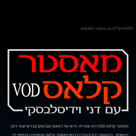
master-class.co.il/?p=6509
מאסטר קלאס VOD היא ספריית וידאו של ראיונות עם נשים וגברים יוצאי דופן
בתחומם. הראיונות ברובם נערכו בכנסי מאסטר קלאס העסקיים בהנחיית דני