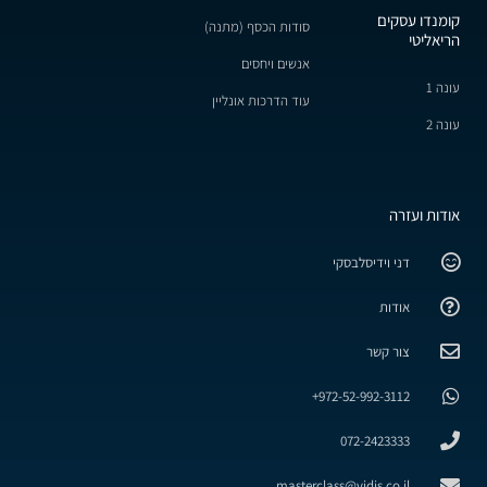
קומנדו עסקים
סודות הכסף (מתנה)
הריאליטי
אנשים ויחסים
עונה 1
עוד הדרכות אונליין
עונה 2
אודות ועזרה
דני וידיסלבסקי
אודות
צור קשר
972-52-992-3112+
072-2423333
masterclass@vidis.co.il