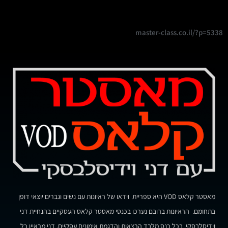
master-class.co.il/?p=5338
מאסטר קלאס VOD היא ספריית וידאו של ראיונות עם נשים וגברים יוצאי דופן
בתחומם. הראיונות ברובם נערכו בכנסי מאסטר קלאס העסקיים בהנחיית דני
וידיסלבסקי. בכל כנס מלבד הרצאות והדגמת אימונים עסקיים, דני מראיין כל