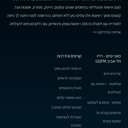
פעם אישיות שהצליחה בתחומים שונים: עסקים, הייטק, ספורט, אומנות ועוד.
קטעים מתוך ראיונות אלו עולים כאן ללא תשלום. בהרשמה למנוי ניתנת לך גישה
לספרייה עם למעלה מ-150 ראיונות עומק איכותיים, עם כלים מוכחים להצלחה.
אודות הפרוייקט >>
מאני טיים - רדיו
קורסים והדרכות
תל-אביב 102FM
הרשמה לאימון עסקי
שידורים חיים
האקדמיה לרווחים
אולסטאר - ראיונות עם
מועדון המנצחים
מצליחנים
כנס מאסטר קלאס
אסיסט - אימונים לעסקים
ממינוס לפלוס (מתנה)
סרטונים קצרים על
מעבדות לעצמאות
עסקים קטנים
(מתנה)