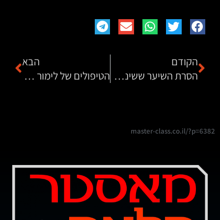
הקודם
הבא
הסרת השיער ששינתה לנערה את החיים
הטיפולים של לימור ניסטל הם באמת משהו אחר
master-class.co.il/?p=6382