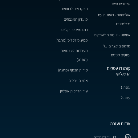
שידורים חיים
האקדמיה לרווחים
אולסטאר - ראיונות עם
מועדון המנצחים
מצליחנים
כנס מאסטר קלאס
אסיסט - אימונים לעסקים
ממינוס לפלוס (מתנה)
סרטונים קצרים על
מעבדות לעצמאות
עסקים קטנים
(מתנה)
קומנדו עסקים
סודות הכסף (מתנה)
הריאליטי
אנשים ויחסים
עונה 1
עוד הדרכות אונליין
עונה 2
אודות ועזרה
דני וידיסלבסקי