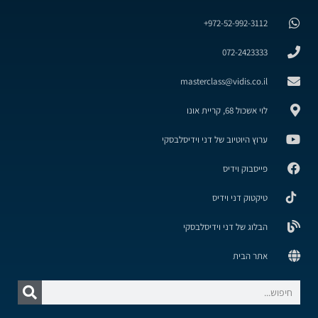
972-52-992-3112+
072-2423333
masterclass@vidis.co.il
לוי אשכול 68, קריית אונו
ערוץ היוטיוב של דני וידיסלבסקי
פייסבוק וידיס
טיקטוק דני וידיס
הבלוג של דני וידיסלבסקי
אתר הבית