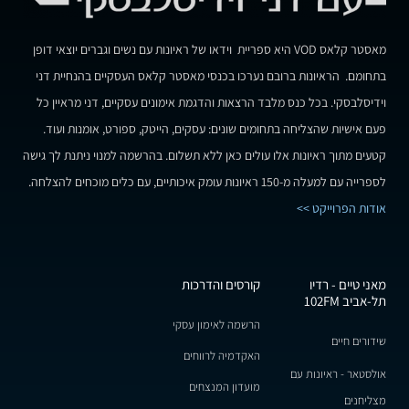
מאסטר קלאס VOD היא ספריית וידאו של ראיונות עם נשים וגברים יוצאי דופן
בתחומם. הראיונות ברובם נערכו בכנסי מאסטר קלאס העסקיים בהנחיית דני
וידיסלבסקי. בכל כנס מלבד הרצאות והדגמת אימונים עסקיים, דני מראיין כל
פעם אישיות שהצליחה בתחומים שונים: עסקים, הייטק, ספורט, אומנות ועוד.
קטעים מתוך ראיונות אלו עולים כאן ללא תשלום. בהרשמה למנוי ניתנת לך גישה
לספרייה עם למעלה מ-150 ראיונות עומק איכותיים, עם כלים מוכחים להצלחה.
אודות הפרוייקט >>
מאני טיים - רדיו
קורסים והדרכות
תל-אביב 102FM
הרשמה לאימון עסקי
שידורים חיים
האקדמיה לרווחים
אולסטאר - ראיונות עם
מועדון המנצחים
מצליחנים