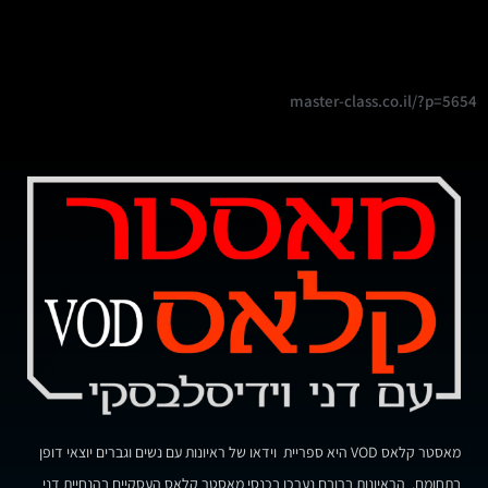
master-class.co.il/?p=5654
מאסטר קלאס VOD היא ספריית וידאו של ראיונות עם נשים וגברים יוצאי דופן
בתחומם. הראיונות ברובם נערכו בכנסי מאסטר קלאס העסקיים בהנחיית דני