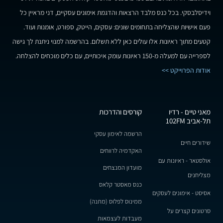
וידיסלבסקי. בכל כנס מלבד הרצאות והדגמת אימונים עסקיים, דני מראיין כל
פעם אישיות שהצליחה בתחומים שונים: עסקים, הייטק, ספורט, אומנות ועוד.
קטעים מתוך ראיונות אלו עולים כאן ללא תשלום. בהרשמה למנוי ניתנת לך גישה
לספרייה עם למעלה מ-150 ראיונות עומק איכותיים, עם כלים מוכחים להצלחה.
אודות הפרוייקט >>
מאני טיים - רדיו
קורסים והדרכות
תל-אביב 102FM
הרשמה לאימון עסקי
שידורים חיים
האקדמיה לרווחים
אולסטאר - ראיונות עם
מועדון המנצחים
מצליחנים
כנס מאסטר קלאס
אסיסט - אימונים לעסקים
ממינוס לפלוס (מתנה)
סרטונים קצרים על
מעבדות לעצמאות