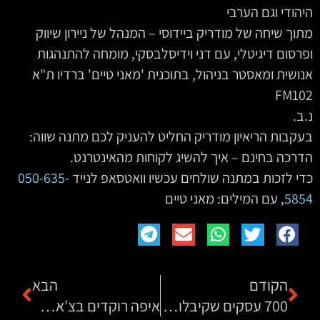
היהודי וגם הערבי
מתוך שיחה של מודריק ביידוסי – המנהל של ניירון שיווק
ופרסום דיגיטלי, עם דני וידיסלבסקי, מומחה להתנהגות
אנושית ומאסטר בניהול, בתוכנית 'מאני טיים' ברדיו ת"א
FM102
נ.ב.
בעקבות הריאיון מודריק החליט להעניק לכם מתנה שווה:
הדרכה בחינם – איך להשיג לקוחות מהאינטרנט.
כדי לזכות במתנה שולחים עכשיו וואטסאפ לנייד
050-635-
5854
‏‏, עם המילים: מאני טיים
הקודם
הבא
700 עסקים שקיבלו פרסום באינטרנט
איפה רוקדים בצ'אטה?