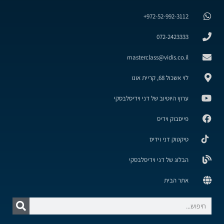
972-52-992-3112+
072-2423333
masterclass@vidis.co.il
לוי אשכול 68, קריית אונו
ערוץ היוטיוב של דני וידיסלבסקי
פייסבוק וידיס
טיקטוק דני וידיס
הבלוג של דני וידיסלבסקי
אתר הבית