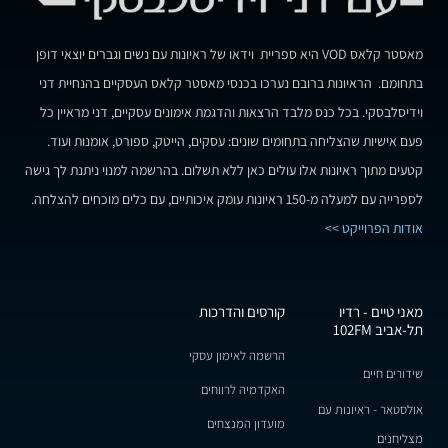
מאסטר קלאס VOD היא ספריית וידאו של ראיונות עם נשים וגברים יוצאי דופן
בתחומם. הראיונות ברובם נערכו בכנסי מאסטר קלאס העסקיים בהנחיית דני
וידיסלבסקי. בכל כנס מלבד הרצאות והדגמת אימונים עסקיים, דני מראיין כל
פעם אישיות שהצליחה בתחומים שונים: עסקים, הייטק, ספורט, אומנות ועוד.
קטעים מתוך ראיונות אלו עולים כאן ללא תשלום. בהרשמה למנוי ניתנת לך גישה
לספרייה עם למעלה מ-150 ראיונות עומק איכותיים, עם כלים מוכחים להצלחה.
אודות הפרוייקט >>
מאני טיים - רדיו
קורסים והדרכות
תל-אביב 102FM
הרשמה לאימון עסקי
שידורים חיים
האקדמיה לרווחים
אולסטאר - ראיונות עם
מועדון המנצחים
מצליחנים