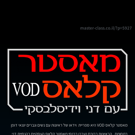
master-class.co.il/?p=5927
מאסטר קלאס VOD היא ספריית וידאו של ראיונות עם נשים וגברים יוצאי דופן
בתחומם. הראיונות ברובם נערכו בכנסי מאסטר קלאס העסקיים בהנחיית דני