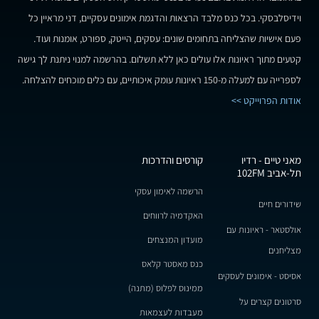
וידיסלבסקי. בכל כנס מלבד הרצאות והדגמת אימונים עסקיים, דני מראיין כל
פעם אישיות שהצליחה בתחומים שונים: עסקים, הייטק, ספורט, אומנות ועוד.
קטעים מתוך ראיונות אלו עולים כאן ללא תשלום. בהרשמה למנוי ניתנת לך גישה
לספרייה עם למעלה מ-150 ראיונות עומק איכותיים, עם כלים מוכחים להצלחה.
אודות הפרוייקט >>
מאני טיים - רדיו
קורסים והדרכות
תל-אביב 102FM
הרשמה לאימון עסקי
שידורים חיים
האקדמיה לרווחים
אולסטאר - ראיונות עם
מועדון המנצחים
מצליחנים
כנס מאסטר קלאס
אסיסט - אימונים לעסקים
ממינוס לפלוס (מתנה)
סרטונים קצרים על
מעבדות לעצמאות