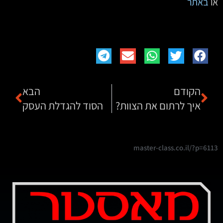
או
באתר
הקודם
הבא
איך לרתום את הצוות?
הסוד להגדלת העסק
master-class.co.il/?p=6113