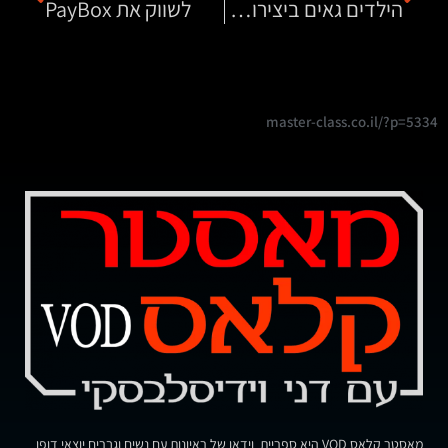
הילדים גאים ביצירות שלהם
לשווק את PayBox
master-class.co.il/?p=5334
מאסטר קלאס VOD היא ספריית וידאו של ראיונות עם נשים וגברים יוצאי דופן