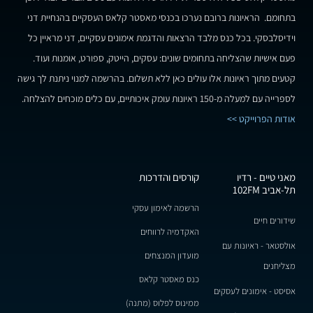
בתחומם. הראיונות ברובם נערכו בכנסי מאסטר קלאס העסקיים בהנחיית דני
וידיסלבסקי. בכל כנס מלבד הרצאות והדגמת אימונים עסקיים, דני מראיין כל
פעם אישיות שהצליחה בתחומים שונים: עסקים, הייטק, ספורט, אומנות ועוד.
קטעים מתוך ראיונות אלו עולים כאן ללא תשלום. בהרשמה למנוי ניתנת לך גישה
לספרייה עם למעלה מ-150 ראיונות עומק איכותיים, עם כלים מוכחים להצלחה.
אודות הפרוייקט >>
מאני טיים - רדיו
קורסים והדרכות
תל-אביב 102FM
הרשמה לאימון עסקי
שידורים חיים
האקדמיה לרווחים
אולסטאר - ראיונות עם
מועדון המנצחים
מצליחנים
כנס מאסטר קלאס
אסיסט - אימונים לעסקים
ממינוס לפלוס (מתנה)