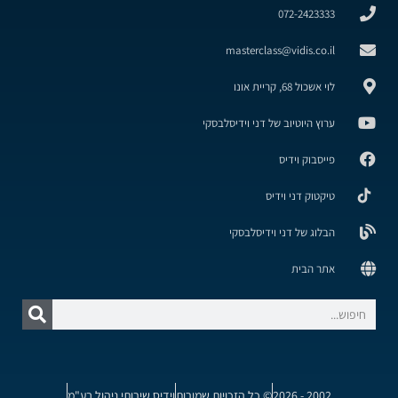
072-2423333
masterclass@vidis.co.il
לוי אשכול 68, קריית אונו
ערוץ היוטיוב של דני וידיסלבסקי
פייסבוק וידיס
טיקטוק דני וידיס
הבלוג של דני וידיסלבסקי
אתר הבית
2002 - 2026
© כל הזכויות שמורות
וידיס שירותי ניהול בע"מ