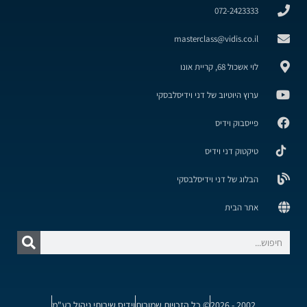
072-2423333
masterclass@vidis.co.il
לוי אשכול 68, קריית אונו
ערוץ היוטיוב של דני וידיסלבסקי
פייסבוק וידיס
טיקטוק דני וידיס
הבלוג של דני וידיסלבסקי
אתר הבית
2002 - 2026
© כל הזכויות שמורות
וידיס שירותי ניהול בע"מ