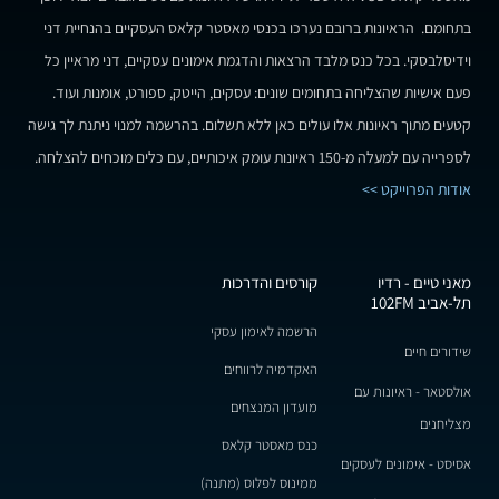
בתחומם. הראיונות ברובם נערכו בכנסי מאסטר קלאס העסקיים בהנחיית דני
וידיסלבסקי. בכל כנס מלבד הרצאות והדגמת אימונים עסקיים, דני מראיין כל
פעם אישיות שהצליחה בתחומים שונים: עסקים, הייטק, ספורט, אומנות ועוד.
קטעים מתוך ראיונות אלו עולים כאן ללא תשלום. בהרשמה למנוי ניתנת לך גישה
לספרייה עם למעלה מ-150 ראיונות עומק איכותיים, עם כלים מוכחים להצלחה.
אודות הפרוייקט >>
מאני טיים - רדיו
קורסים והדרכות
תל-אביב 102FM
הרשמה לאימון עסקי
שידורים חיים
האקדמיה לרווחים
אולסטאר - ראיונות עם
מועדון המנצחים
מצליחנים
כנס מאסטר קלאס
אסיסט - אימונים לעסקים
ממינוס לפלוס (מתנה)