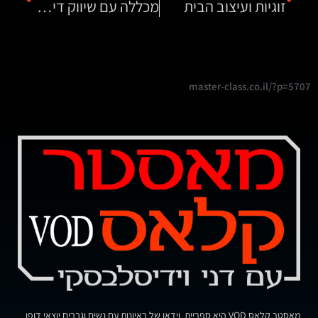
זוגיות ועיצוב הבית
מכללה עם שיווק דיגיטלי
master-class.co.il/?p=5707
מאסטר קלאס VOD היא ספריית וידאו של ראיונות עם נשים וגברים יוצאי דופן