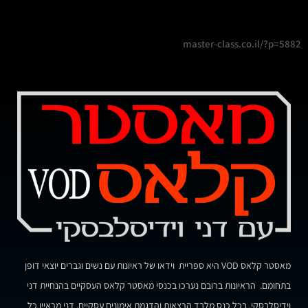
master-class.co.il/?p=5882
מאסטר קלאס VOD היא ספריית וידאו של ראיונות עם נשים וגברים יוצאי דופן
בתחומם. הראיונות ברובם נערכו בכנסי מאסטר קלאס העסקיים בהנחיית דני
וידיסלבסקי. בכל כנס מלבד הרצאות והדגמת אימונים עסקיים, דני מראיין כל