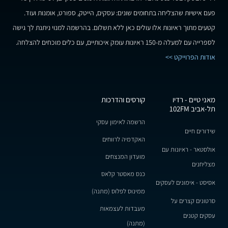
פעם אישיות שהצליחה בתחומים שונים: עסקים, הייטק, ספורט, אומנות ועוד.
קטעים מתוך ראיונות אלו עולים כאן ללא תשלום. בהרשמה למנוי ניתנת לך גישה
לספרייה עם למעלה מ-150 ראיונות עומק איכותיים, עם כלים מוכחים להצלחה.
אודות הפרוייקט >>
מאני טיים - רדיו
קורסים והדרכות
תל-אביב 102FM
הרשמה לאימון עסקי
שידורים חיים
האקדמיה לרווחים
אולסטאר - ראיונות עם
מועדון המנצחים
מצליחנים
כנס מאסטר קלאס
אסיסט - אימונים לעסקים
ממינוס לפלוס (מתנה)
סרטונים קצרים על
מעבדות לעצמאות
עסקים קטנים
(מתנה)