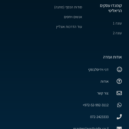
קומנדו עסקים
סודות הכסף (מתנה)
הריאליטי
אנשים ויחסים
עונה 1
עוד הדרכות אונליין
עונה 2
אודות ועזרה
דני וידיסלבסקי
אודות
צור קשר
972-52-992-3112+
072-2423333
masterclass@vidis.co.il