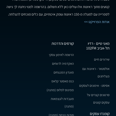
קטעים מתוך ראיונות אלו עולים כאן ללא תשלום. בהרשמה למנוי ניתנת לך גישה
לספרייה עם למעלה מ-150 ראיונות עומק איכותיים, עם כלים מוכחים להצלחה.
אודות הפרוייקט >>
מאני טיים - רדיו
קורסים והדרכות
תל-אביב 102FM
הרשמה לאימון עסקי
שידורים חיים
האקדמיה לרווחים
אולסטאר - ראיונות עם
מועדון המנצחים
מצליחנים
כנס מאסטר קלאס
אסיסט - אימונים לעסקים
ממינוס לפלוס (מתנה)
סרטונים קצרים על
מעבדות לעצמאות
עסקים קטנים
(מתנה)
קומנדו עסקים
סודות הכסף (מתנה)