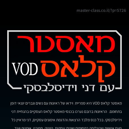
master-class.co.il/?p=5726
מאסטר קלאס VOD היא ספריית וידאו של ראיונות עם נשים וגברים יוצאי דופן
בתחומם. הראיונות ברובם נערכו בכנסי מאסטר קלאס העסקיים בהנחיית דני
וידיסלבסקי. בכל כנס מלבד הרצאות והדגמת אימונים עסקיים, דני מראיין כל
פעם אישיות שהצליחה בתחומים שונים: עסקים, הייטק, ספורט, אומנות ועוד.