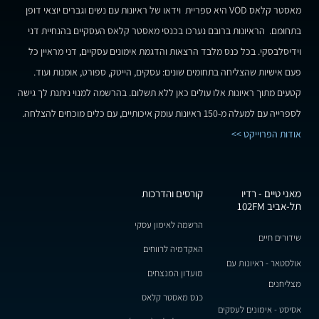
מאסטר קלאס VOD היא ספריית וידאו של ראיונות עם נשים וגברים יוצאי דופן
בתחומם. הראיונות ברובם נערכו בכנסי מאסטר קלאס העסקיים בהנחיית דני
וידיסלבסקי. בכל כנס מלבד הרצאות והדגמת אימונים עסקיים, דני מראיין כל
פעם אישיות שהצליחה בתחומים שונים: עסקים, הייטק, ספורט, אומנות ועוד.
קטעים מתוך ראיונות אלו עולים כאן ללא תשלום. בהרשמה למנוי ניתנת לך גישה
לספרייה עם למעלה מ-150 ראיונות עומק איכותיים, עם כלים מוכחים להצלחה.
אודות הפרוייקט >>
מאני טיים - רדיו
קורסים והדרכות
תל-אביב 102FM
הרשמה לאימון עסקי
שידורים חיים
האקדמיה לרווחים
אולסטאר - ראיונות עם
מועדון המנצחים
מצליחנים
כנס מאסטר קלאס
אסיסט - אימונים לעסקים