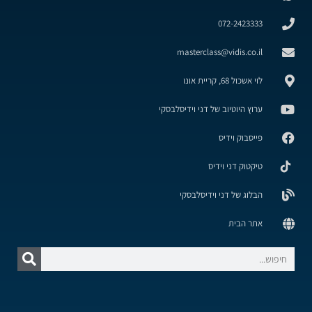
072-2423333
masterclass@vidis.co.il
לוי אשכול 68, קריית אונו
ערוץ היוטיוב של דני וידיסלבסקי
פייסבוק וידיס
טיקטוק דני וידיס
הבלוג של דני וידיסלבסקי
אתר הבית