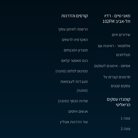
מאני טיים - רדיו
קורסים והדרכות
תל-אביב 102FM
הרשמה לאימון עסקי
שידורים חיים
האקדמיה לרווחים
אולסטאר - ראיונות עם
מועדון המנצחים
מצליחנים
כנס מאסטר קלאס
אסיסט - אימונים לעסקים
ממינוס לפלוס (מתנה)
סרטונים קצרים על
מעבדות לעצמאות
עסקים קטנים
(מתנה)
קומנדו עסקים
סודות הכסף (מתנה)
הריאליטי
אנשים ויחסים
עונה 1
עוד הדרכות אונליין
עונה 2