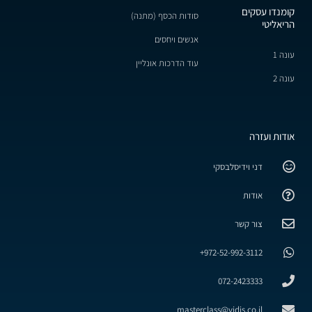
קומנדו עסקים
סודות הכסף (מתנה)
הריאליטי
אנשים ויחסים
עונה 1
עוד הדרכות אונליין
עונה 2
אודות ועזרה
דני וידיסלבסקי
אודות
צור קשר
972-52-992-3112+
072-2423333
masterclass@vidis.co.il