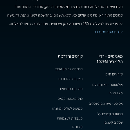
פעם אישיות שהצליחה בתחומים שונים: עסקים, הייטק, ספורט, אומנות ועוד.
קטעים מתוך ראיונות אלו עולים כאן ללא תשלום. בהרשמה למנוי ניתנת לך גישה
לספרייה עם למעלה מ-150 ראיונות עומק איכותיים, עם כלים מוכחים להצלחה.
אודות הפרוייקט >>
מאני טיים - רדיו
קורסים והדרכות
תל-אביב 102FM
הרשמה לאימון עסקי
שידורים חיים
האקדמיה לרווחים
אולסטאר - ראיונות עם
מועדון המנצחים
מצליחנים
כנס מאסטר קלאס
אסיסט - אימונים לעסקים
ממינוס לפלוס (מתנה)
סרטונים קצרים על
מעבדות לעצמאות
עסקים קטנים
(מתנה)