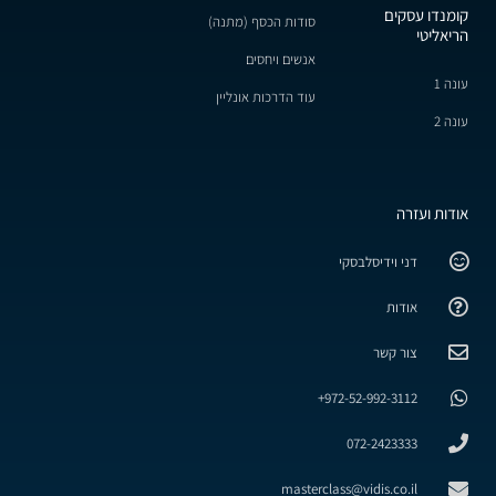
קומנדו עסקים
סודות הכסף (מתנה)
הריאליטי
אנשים ויחסים
עונה 1
עוד הדרכות אונליין
עונה 2
אודות ועזרה
דני וידיסלבסקי
אודות
צור קשר
972-52-992-3112+
072-2423333
masterclass@vidis.co.il