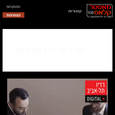
התחברות
קטגוריות
הצטרפות
עו"ד טל כהן תורג'מן