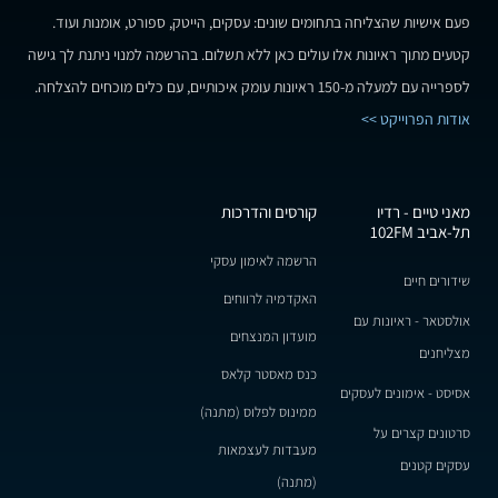
פעם אישיות שהצליחה בתחומים שונים: עסקים, הייטק, ספורט, אומנות ועוד.
קטעים מתוך ראיונות אלו עולים כאן ללא תשלום. בהרשמה למנוי ניתנת לך גישה
לספרייה עם למעלה מ-150 ראיונות עומק איכותיים, עם כלים מוכחים להצלחה.
אודות הפרוייקט >>
מאני טיים - רדיו
קורסים והדרכות
תל-אביב 102FM
הרשמה לאימון עסקי
שידורים חיים
האקדמיה לרווחים
אולסטאר - ראיונות עם
מועדון המנצחים
מצליחנים
כנס מאסטר קלאס
אסיסט - אימונים לעסקים
ממינוס לפלוס (מתנה)
סרטונים קצרים על
מעבדות לעצמאות
עסקים קטנים
(מתנה)