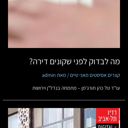
מה לבדוק לפני שקונים דירה?
קצרים אסיסטים מאני טיים
/ מאת
admin
‏‏‏‏‏‏‏‏‏עו"ד טל כהן תורג'מן – מתמחה בנדל"ן וירושות