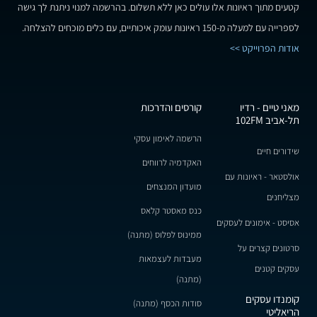
קטעים מתוך ראיונות אלו עולים כאן ללא תשלום. בהרשמה למנוי ניתנת לך גישה
לספרייה עם למעלה מ-150 ראיונות עומק איכותיים, עם כלים מוכחים להצלחה.
אודות הפרוייקט >>
מאני טיים - רדיו
קורסים והדרכות
תל-אביב 102FM
הרשמה לאימון עסקי
שידורים חיים
האקדמיה לרווחים
אולסטאר - ראיונות עם
מועדון המנצחים
מצליחנים
כנס מאסטר קלאס
אסיסט - אימונים לעסקים
ממינוס לפלוס (מתנה)
סרטונים קצרים על
מעבדות לעצמאות
עסקים קטנים
(מתנה)
קומנדו עסקים
סודות הכסף (מתנה)
הריאליטי