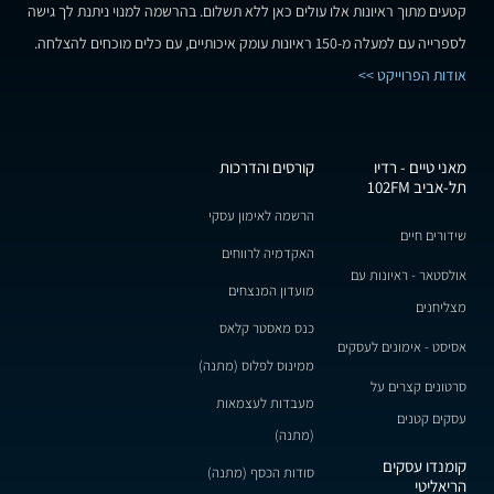
קטעים מתוך ראיונות אלו עולים כאן ללא תשלום. בהרשמה למנוי ניתנת לך גישה
לספרייה עם למעלה מ-150 ראיונות עומק איכותיים, עם כלים מוכחים להצלחה.
אודות הפרוייקט >>
מאני טיים - רדיו
קורסים והדרכות
תל-אביב 102FM
הרשמה לאימון עסקי
שידורים חיים
האקדמיה לרווחים
אולסטאר - ראיונות עם
מועדון המנצחים
מצליחנים
כנס מאסטר קלאס
אסיסט - אימונים לעסקים
ממינוס לפלוס (מתנה)
סרטונים קצרים על
מעבדות לעצמאות
עסקים קטנים
(מתנה)
קומנדו עסקים
סודות הכסף (מתנה)
הריאליטי