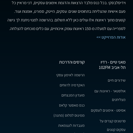
וידיסלבסקי. בכל כנס מלבד הרצאות והדגמת אימונים עסקיים, דני מראיין כל
פעם אישיות שהצליחה בתחומים שונים: עסקים, הייטק, ספורט, אומנות ועוד.
קטעים מתוך ראיונות אלו עולים כאן ללא תשלום. בהרשמה למנוי ניתנת לך גישה
לספרייה עם למעלה מ-150 ראיונות עומק איכותיים, עם כלים מוכחים להצלחה.
אודות הפרוייקט >>
מאני טיים - רדיו
קורסים והדרכות
תל-אביב 102FM
הרשמה לאימון עסקי
שידורים חיים
האקדמיה לרווחים
אולסטאר - ראיונות עם
מועדון המנצחים
מצליחנים
כנס מאסטר קלאס
אסיסט - אימונים לעסקים
ממינוס לפלוס (מתנה)
סרטונים קצרים על
מעבדות לעצמאות
עסקים קטנים